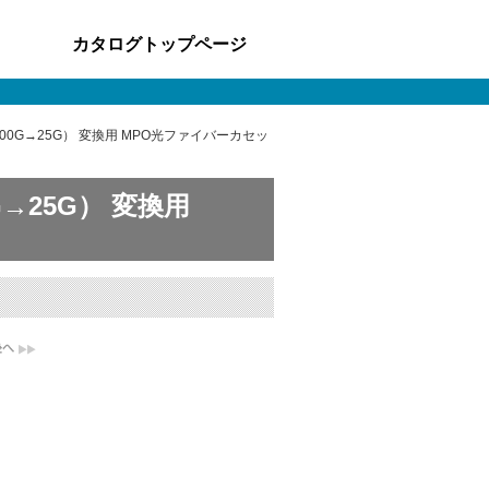
カタログトップページ
G（100G→25G） 変換用 MPO光ファイバーカセッ
0G→25G） 変換用